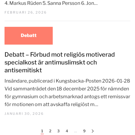
4. Markus Rüden 5. Sanna Persson 6. Jon…
FEBRUARI 26, 2026
Debatt – Förbud mot religiös motiverad
specialkost är antimuslimskt och
antisemitiskt
Insändare, publicerad i Kungsbacka-Posten 2026-01-28
Vid sammanträdet den 18 december 2025 för nämnden
för gymnasium och arbetsmarknad antogs ett remissvar
för motionen om att avskaffa religiöst m…
JANUARI 30, 2026
1
2
3
4
…
9